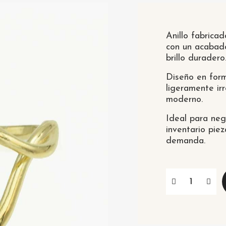
Anillo fabrica
con un acabado
brillo duradero
Diseño en for
ligeramente ir
moderno.
Ideal para neg
inventario piez
demanda.