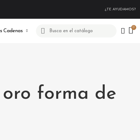
¿TE AYUDAMOS?
s
Cadenas
 oro forma de