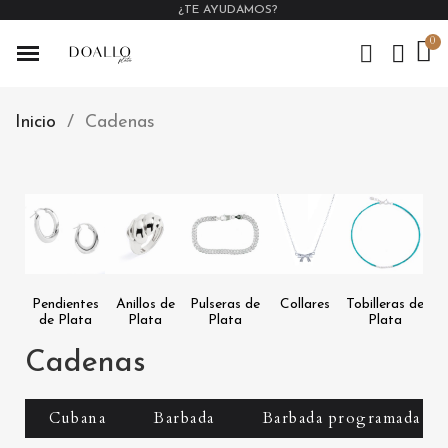
¿TE AYUDAMOS?
Inicio
Cadenas
Pendientes
Anillos de
Pulseras de
Collares
Tobilleras de
Ex
de Plata
Plata
Plata
Plata
Cadenas
Cubana
Barbada
Barbada programada