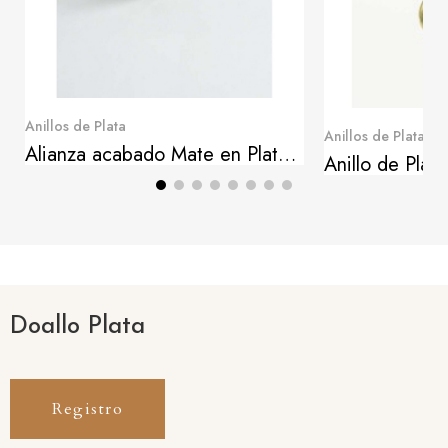
Quick View
Anillos de Plata
Qui
Anillos de Plata
Alianza acabado Mate en Plata de Ley
Doallo Plata
Registro